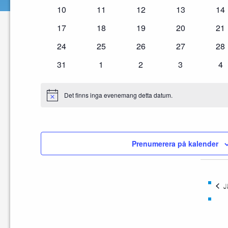
evenemang
evenemang
evenemang
evenemang
ev
0
0
0
0
0
10
11
12
13
14
evenemang
evenemang
evenemang
evenemang
ev
0
0
0
0
0
17
18
19
20
21
evenemang
evenemang
evenemang
evenemang
ev
0
0
0
0
0
24
25
26
27
28
evenemang
evenemang
evenemang
evenemang
ev
0
0
0
0
0
31
1
2
3
4
evenemang
evenemang
evenemang
evenemang
ev
Det finns inga evenemang detta datum.
Notis
Prenumerera på kalender
J