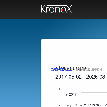
Styrgruppen
EVENEMANG
STYRGRUPPEN
Evenemang
2017-05-02
 - 
2026-08
Välj
datum.
maj 2017
2 maj, 2017 13:00
-
14:
TIS