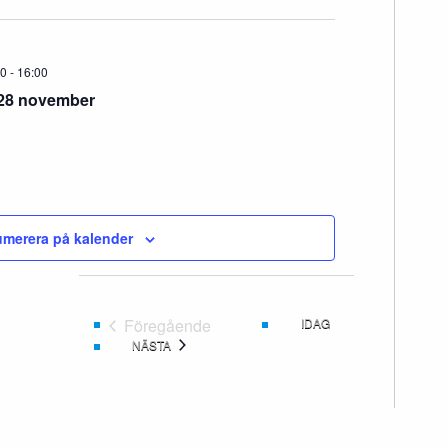
30
-
16:00
28 november
merera på kalender
Föregående
IDAG
Evenemang
EVENEMANG
NÄSTA