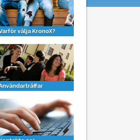
+
Varför välja KronoX?
+
Användarträffar