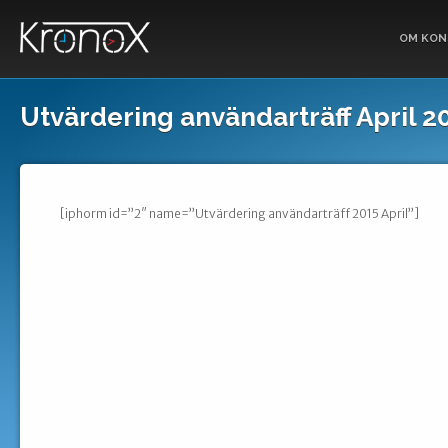
OM KON
Utvärdering användarträff April 2
[iphorm id=”2″ name=”Utvärdering användarträff 2015 April”]