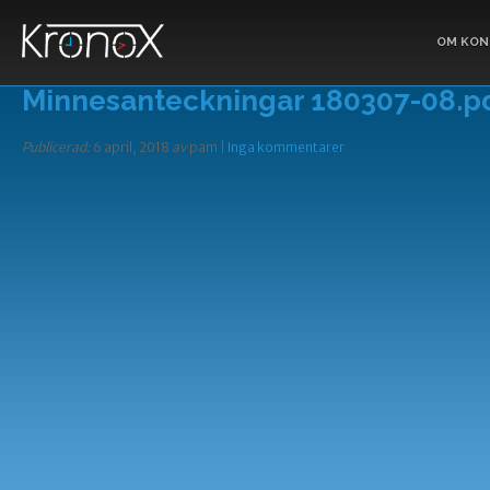
OM KON
Minnesanteckningar 180307-08.p
Publicerad:
6 april, 2018
av
pam |
Inga kommentarer