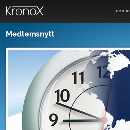
OM KON
Medlemsnytt