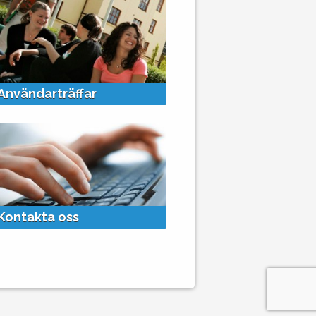
+
Användarträffar
Kontakta oss