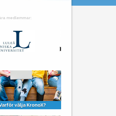
åra medlemmar:
+
+
Varför välja KronoX?