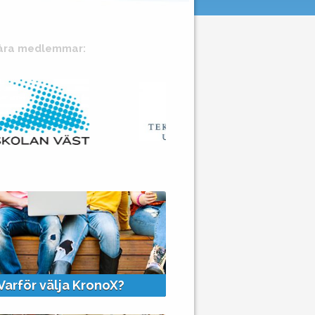
åra medlemmar:
+
+
Varför välja KronoX?