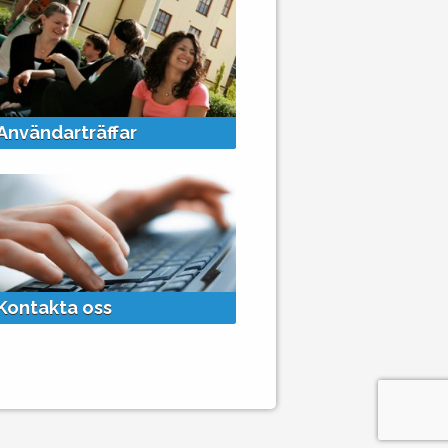
+
Användarträffar
Kontakta oss