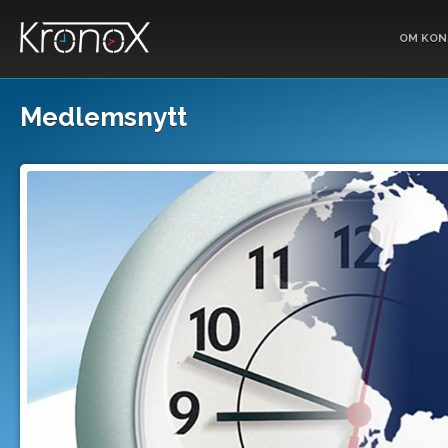
OM KON
Medlemsnytt