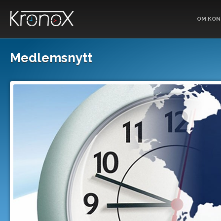
OM KON
Medlemsnytt