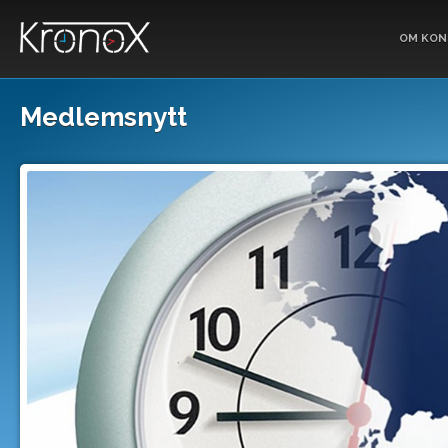
OM KON
Medlemsnytt