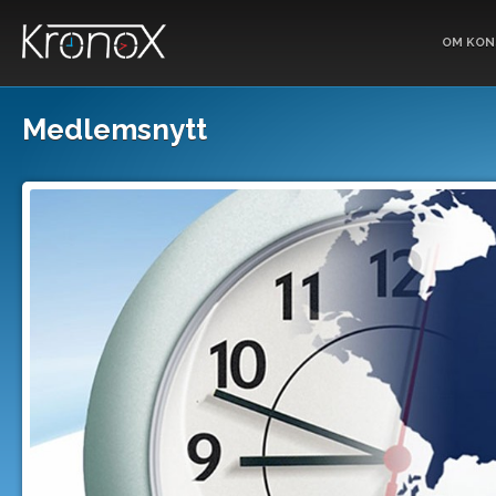
OM KON
Medlemsnytt