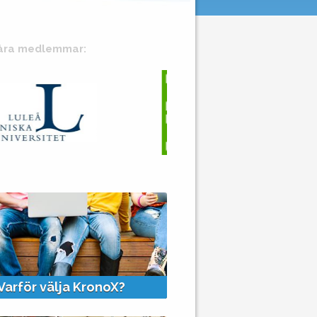
åra medlemmar:
+
+
Varför välja KronoX?