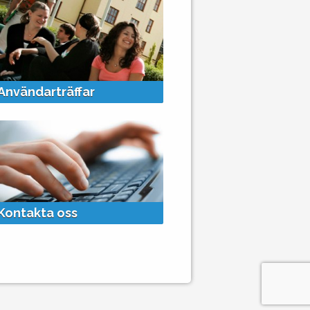
+
Användarträffar
Kontakta oss