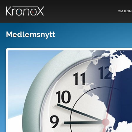
OM KON
Medlemsnytt