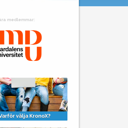
åra medlemmar:
+
+
Varför välja KronoX?