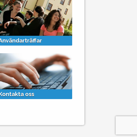
+
Användarträffar
Kontakta oss