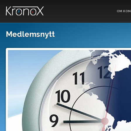
OM KON
Medlemsnytt