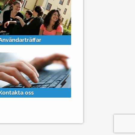
+
Användarträffar
Kontakta oss