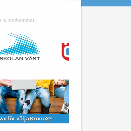
åra medlemmar:
+
+
Varför välja KronoX?