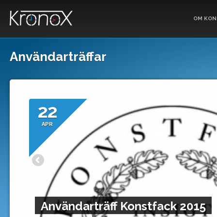
OM KON
Användarträffar
22
APR
Användarträff Konstfack 2015