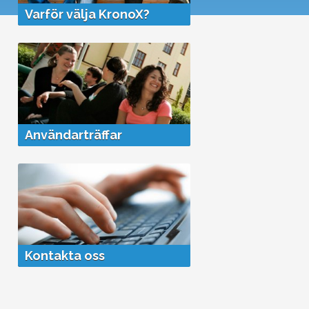
+
Varför välja KronoX?
+
Användarträffar
Kontakta oss